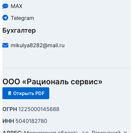
MAX
Telegram
Бухгалтер
mikulya8282@mail.ru
ООО «Рациональ сервис»
📄 Открыть PDF
ОГРН
1225000145688
ИНН
5040182780
АДРЕС:
Московская область, г.о. Раменский, д.