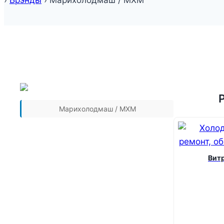
›
Брэнды
›
Марихолодмаш / МХМ
Марихолодмаш / МХМ
Вит