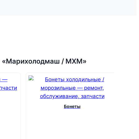
я «Марихолодмаш / МХМ»
Бонеты