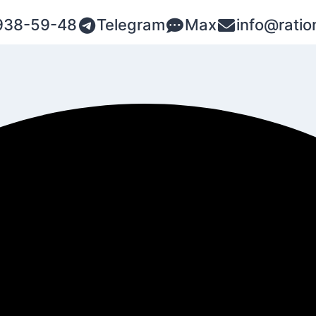
938-59-48
Telegram
Max
info@ratio