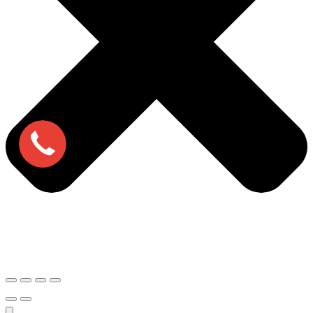
⭐ Добавить в закладки
Цены и условия, представленные на
сайте, носят информационный
характер и не являются публичной
офертой в соответствии со статьей
437 Гражданского кодекса РФ.