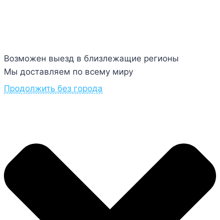
4.7
из 5
На основе
14
оценок
Оставить отзыв
Russell M.
2 ноября 2024
Сделка состоялась
«Запчасти merrychef»
Продавца рекомендую, ремонт тоже!